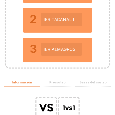
2
IER TACANAL I
3
IER ALMAGROS
Información
Presorteo
Bases del sorteo